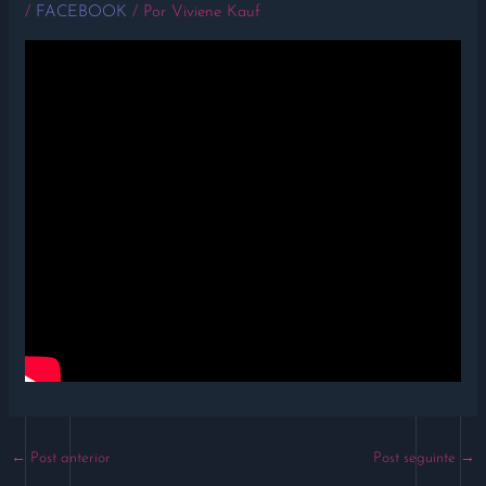
/
FACEBOOK
/ Por
Viviene Kauf
←
Post anterior
Post seguinte
→