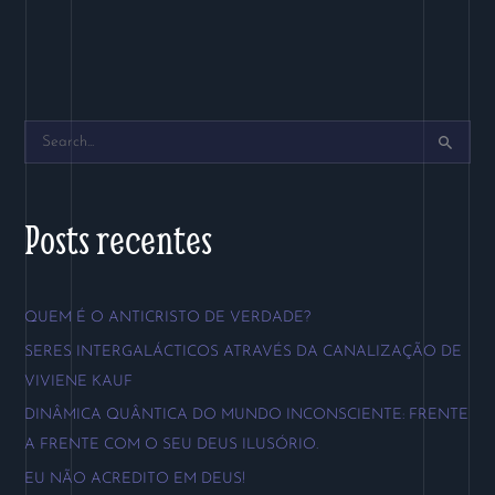
P
e
s
Posts recentes
q
u
QUEM É O ANTICRISTO DE VERDADE?
i
SERES INTERGALÁCTICOS ATRAVÉS DA CANALIZAÇÃO DE
s
VIVIENE KAUF
a
DINÂMICA QUÂNTICA DO MUNDO INCONSCIENTE: FRENTE
r
A FRENTE COM O SEU DEUS ILUSÓRIO.
p
EU NÃO ACREDITO EM DEUS!