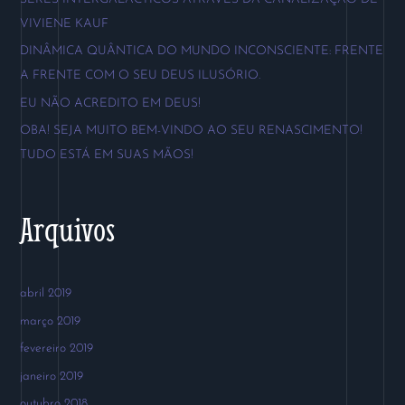
s
VIVIENE KAUF
a
DINÂMICA QUÂNTICA DO MUNDO INCONSCIENTE: FRENTE
r
A FRENTE COM O SEU DEUS ILUSÓRIO.
p
EU NÃO ACREDITO EM DEUS!
o
OBA! SEJA MUITO BEM-VINDO AO SEU RENASCIMENTO!
r
TUDO ESTÁ EM SUAS MÃOS!
:
Arquivos
abril 2019
março 2019
fevereiro 2019
janeiro 2019
outubro 2018