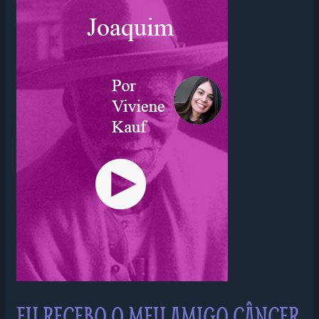
EU
RECEBO
O
MEU
AMIGO
CÂNCER
POR
JOAQUIM
EU RECEBO O MEU AMIGO CÂNCER