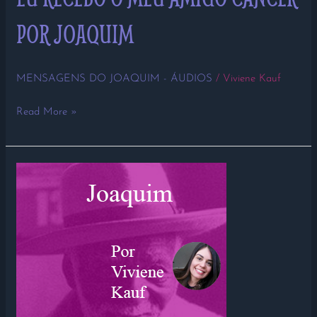
POR JOAQUIM
MENSAGENS DO JOAQUIM - ÁUDIOS
/
Viviene Kauf
Read More »
EU
VIM
DAS
ESTRELAS…
EU
SOU
A
ETERNIDADE!