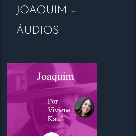
JOAQUIM –
ÁUDIOS
VOCÊ
AINDA
ESTÁ
A
ENTERRAR
OS
SEUS
TALENTOS?
–