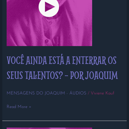
POR
JOAQUIM
VOCÊ AINDA ESTÁ A ENTERRAR OS
SEUS TALENTOS? – POR JOAQUIM
MENSAGENS DO JOAQUIM - ÁUDIOS
/
Viviene Kauf
Read More »