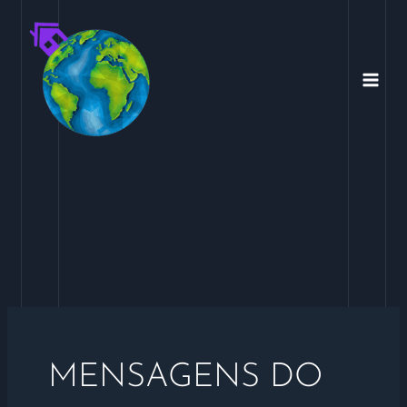
Ir
para
o
conteúdo
MENSAGENS DO