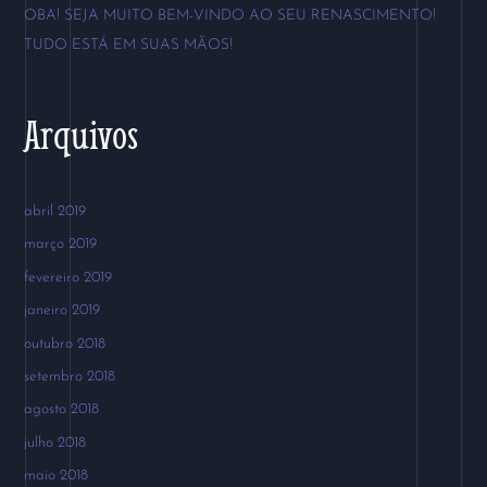
o
OBA! SEJA MUITO BEM-VINDO AO SEU RENASCIMENTO!
r
TUDO ESTÁ EM SUAS MÃOS!
:
Arquivos
abril 2019
março 2019
fevereiro 2019
janeiro 2019
outubro 2018
setembro 2018
agosto 2018
julho 2018
maio 2018