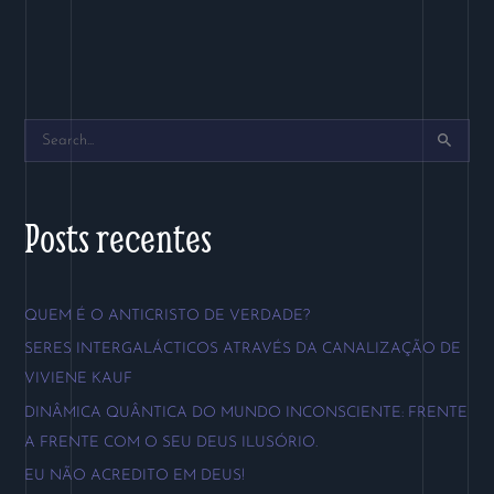
P
e
s
Posts recentes
q
u
QUEM É O ANTICRISTO DE VERDADE?
i
SERES INTERGALÁCTICOS ATRAVÉS DA CANALIZAÇÃO DE
s
VIVIENE KAUF
a
DINÂMICA QUÂNTICA DO MUNDO INCONSCIENTE: FRENTE
r
A FRENTE COM O SEU DEUS ILUSÓRIO.
p
EU NÃO ACREDITO EM DEUS!