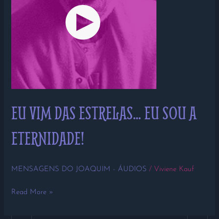
EU VIM DAS ESTRELAS… EU SOU A
ETERNIDADE!
MENSAGENS DO JOAQUIM - ÁUDIOS
/
Viviene Kauf
Read More »