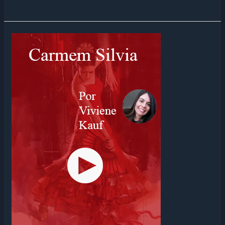
A
MAGIA
DA
LUZ
JÁ
MORA
EM
VOCÊ!