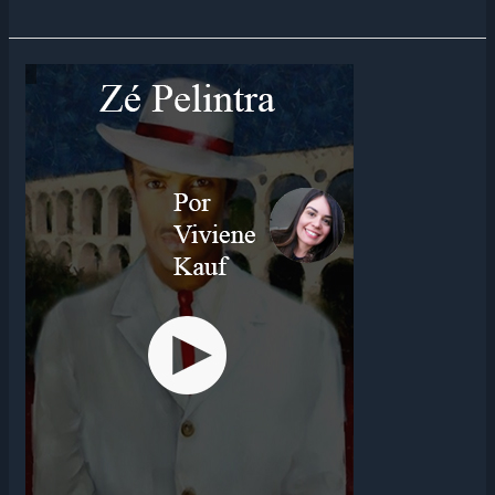
EIS
O
JOGO
DA
VIDA
:
A
VERDADE
E
A
MENTIRA