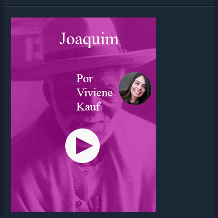
“MAS
NA
VERDADE,
NADA
ESCONDE
ESSA
MINHA
TIMIDEZ”
–
PARTE
1