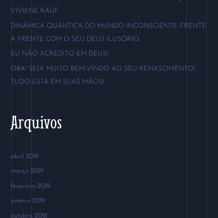
s
VIVIENE KAUF
a
DINÂMICA QUÂNTICA DO MUNDO INCONSCIENTE: FRENTE
r
A FRENTE COM O SEU DEUS ILUSÓRIO.
p
EU NÃO ACREDITO EM DEUS!
o
OBA! SEJA MUITO BEM-VINDO AO SEU RENASCIMENTO!
r
TUDO ESTÁ EM SUAS MÃOS!
:
Arquivos
abril 2019
março 2019
fevereiro 2019
janeiro 2019
outubro 2018