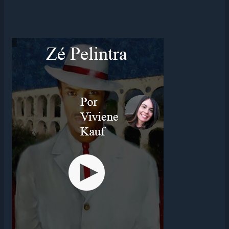
VOCÊ
SEGUE
O
EXEMPLO
DAQUELAS
MULHERES
DE
ATENAS?