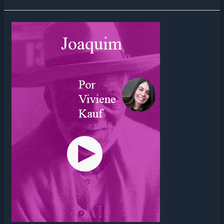
MAS
NA
VERDADE,
NADA
ESCONDE
ESSA
MINHA
TIMIDEZ
–
FECHAMENTO