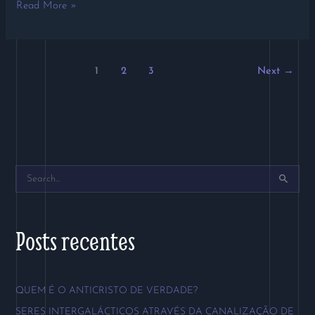
Read More »
1
2
3
Next
→
P
e
s
Posts recentes
q
u
QUEM É O ANTICRISTO DE VERDADE?
i
SERES INTERGALÁCTICOS ATRAVÉS DA CANALIZAÇÃO DE