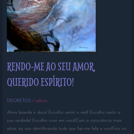
RENDO-ME AO SEU AMOR,
QUERIDO ESPÍRITO!
DECRETOS
/
admin
Alma branda e doce! Escolho sentir o real! Escolho sentir a
sua verdade! Escolho viver em você!Com a consciência mais
ativa, eu vou identificando tudo que faz-me feliz e vivo!Fico no