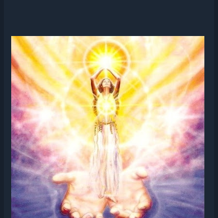
A
ENERGIA
CRÍSTICA
EM
MIM!