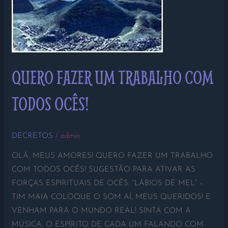
QUERO FAZER UM TRABALHO COM
TODOS OCÊS!
DECRETOS
/
admin
OLÁ, MEUS AMORES! QUERO FAZER UM TRABALHO
COM TODOS OCÊS! SUGESTÃO PARA ATIVAR AS
FORÇAS ESPIRITUAIS DE OCÊS: “LÁBIOS DE MEL” –
TIM MAIA COLOQUE O SOM AÍ, MEUS QUERIDOS! E
VENHAM PARA O MUNDO REAL! SINTA COM A
MÚSICA, O ESPÍRITO DE CADA UM FALANDO COM