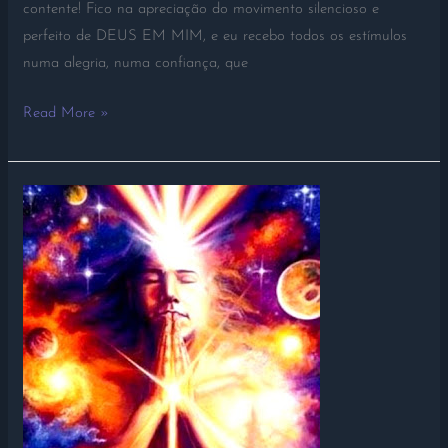
contente! Fico na apreciação do movimento silencioso e
perfeito de DEUS EM MIM, e eu recebo todos os estímulos
numa alegria, numa confiança, que
Read More »
EU
SOU
O
HOMEM
CÓSMICO!