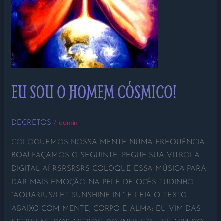
EU SOU O HOMEM CÓSMICO!
DECRETOS
/
admin
COLOQUEMOS NOSSA MENTE NUMA FREQUÊNCIA
BOA! FAÇAMOS O SEGUINTE: PEGUE SUA VITROLA
DIGITAL AÍ RSRSRSRS COLOQUE ESSA MÚSICA PARA
DAR MAIS EMOÇÃO NA PELE DE OCÊS TUDINHO:
“AQUARIUS/LET SUNSHINE IN ” E LEIA O TEXTO
ABAIXO COM MENTE, CORPO E ALMA: EU VIM DAS