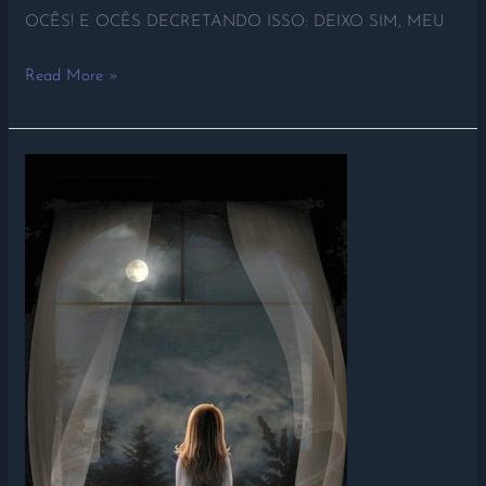
OCÊS! E OCÊS DECRETANDO ISSO: DEIXO SIM, MEU
Read More »
O
PODER
DA
MINHA
DECISÃO