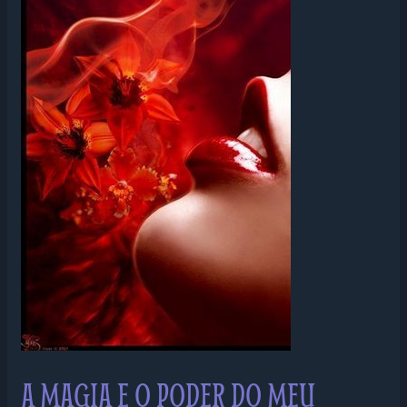
MAGIA
E
O
PODER
DO
MEU
VERBO
A MAGIA E O PODER DO MEU