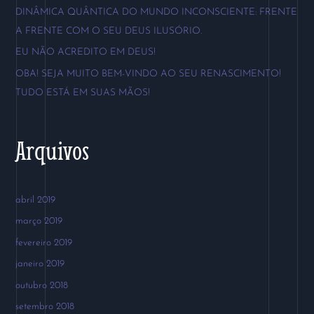
a
DINÂMICA QUÂNTICA DO MUNDO INCONSCIENTE: FRENTE
r
A FRENTE COM O SEU DEUS ILUSÓRIO.
p
EU NÃO ACREDITO EM DEUS!
o
OBA! SEJA MUITO BEM-VINDO AO SEU RENASCIMENTO!
r
TUDO ESTÁ EM SUAS MÃOS!
:
Arquivos
abril 2019
março 2019
fevereiro 2019
janeiro 2019
outubro 2018
setembro 2018