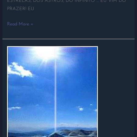
ESTRELAS, DOS ASTROS, DO INFINITO … EU VIM DO
PRAZER! EU
Read More »
QUERO
FAZER
UM
TRABALHO
COM
TODOS
OCÊS!