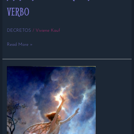
VERBO
DECRETOS
/
Viviene Kauf
Read More »
RENDO-
ME
AO
SEU
AMOR,
QUERIDO
ESPÍRITO!