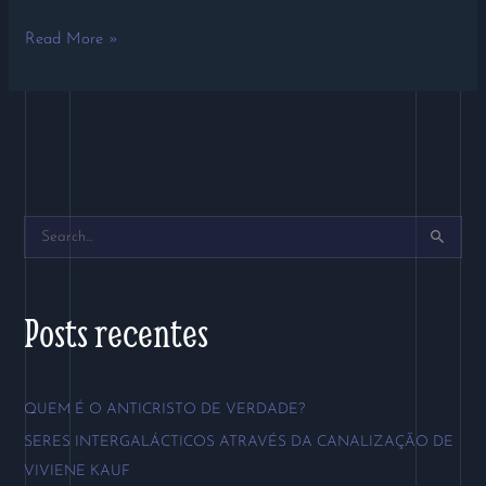
Read More »
P
e
s
Posts recentes
q
u
QUEM É O ANTICRISTO DE VERDADE?
i
SERES INTERGALÁCTICOS ATRAVÉS DA CANALIZAÇÃO DE
s
VIVIENE KAUF