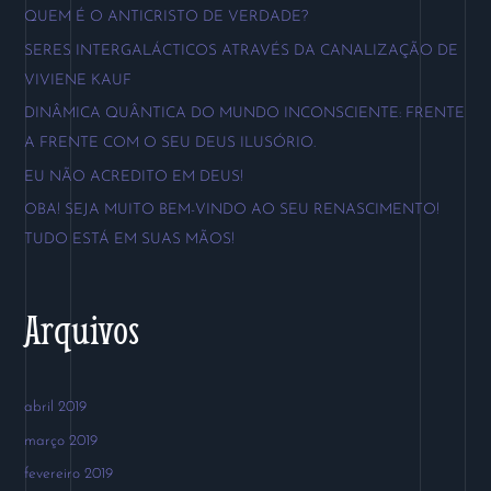
QUEM É O ANTICRISTO DE VERDADE?
i
SERES INTERGALÁCTICOS ATRAVÉS DA CANALIZAÇÃO DE
s
VIVIENE KAUF
a
DINÂMICA QUÂNTICA DO MUNDO INCONSCIENTE: FRENTE
r
A FRENTE COM O SEU DEUS ILUSÓRIO.
p
EU NÃO ACREDITO EM DEUS!
o
OBA! SEJA MUITO BEM-VINDO AO SEU RENASCIMENTO!
r
TUDO ESTÁ EM SUAS MÃOS!
:
Arquivos
abril 2019
março 2019
fevereiro 2019