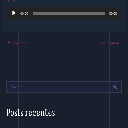
Kauf
Tocador
00:00
00:00
de
áudio
←
Post anterior
Post seguinte
→
P
e
s
Posts recentes
q
u