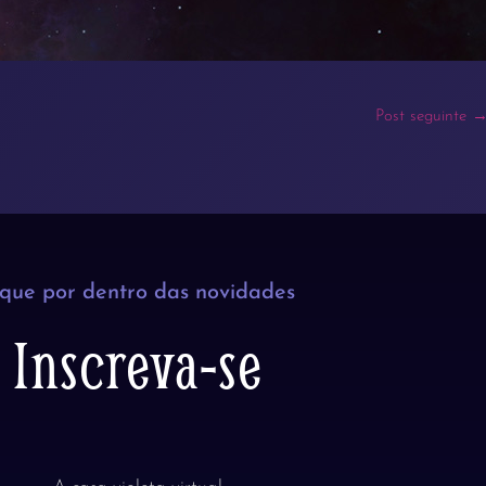
Post seguinte
ique por dentro das novidades
Inscreva-se