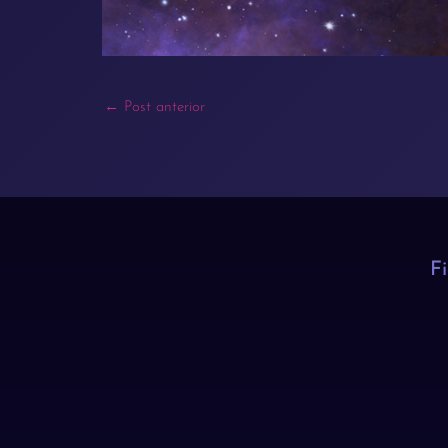
←
Post anterior
F