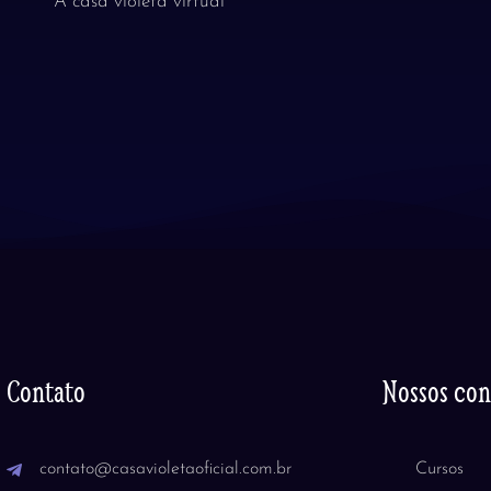
A casa violeta virtual
Contato
Nossos co
contato@casavioletaoficial.com.br
Cursos