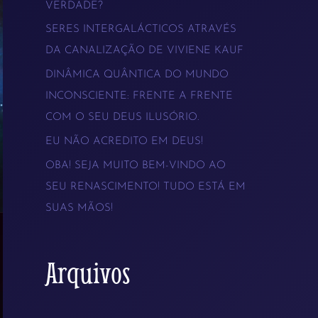
VERDADE?
s
SERES INTERGALÁCTICOS ATRAVÉS
a
DA CANALIZAÇÃO DE VIVIENE KAUF
r
DINÂMICA QUÂNTICA DO MUNDO
p
INCONSCIENTE: FRENTE A FRENTE
COM O SEU DEUS ILUSÓRIO.
o
EU NÃO ACREDITO EM DEUS!
r
OBA! SEJA MUITO BEM-VINDO AO
:
SEU RENASCIMENTO! TUDO ESTÁ EM
SUAS MÃOS!
Arquivos