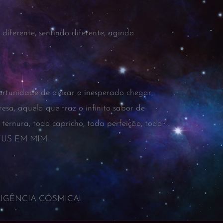
iferente, sentindo diferente, agindo
rtunidade de deixar o inesperado chegar,
sa, aquela que traz o infinito sabor de
ternura, todo capricho, toda perfeição, toda
DEUS EM MIM.
TELIGÊNCIA CÓSMICA!