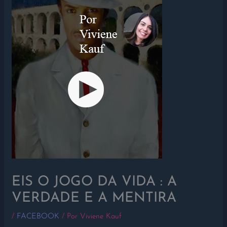
EIS O JOGO DA VIDA : A
VERDADE E A MENTIRA
/
FACEBOOK
/ Por
Viviene Kauf