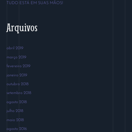
r
TUDO ESTÁ EM SUAS MÃOS!
:
Arquivos
abril 2019
março 2019
fevereiro 2019
janeiro 2019
outubro 2018
setembro 2018
agosto 2018
julho 2018
maio 2018
agosto 2016