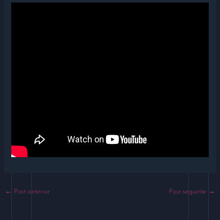
←
Post anterior
Post seguinte
→