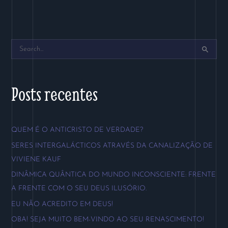
P
e
s
Posts recentes
q
u
QUEM É O ANTICRISTO DE VERDADE?
i
SERES INTERGALÁCTICOS ATRAVÉS DA CANALIZAÇÃO DE
s
VIVIENE KAUF
a
DINÂMICA QUÂNTICA DO MUNDO INCONSCIENTE: FRENTE
r
A FRENTE COM O SEU DEUS ILUSÓRIO.
p
EU NÃO ACREDITO EM DEUS!
o
OBA! SEJA MUITO BEM-VINDO AO SEU RENASCIMENTO!