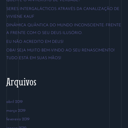
QUEM É O ANTICRISTO DE VERDADE?
i
SERES INTERGALÁCTICOS ATRAVÉS DA CANALIZAÇÃO DE
s
VIVIENE KAUF
a
DINÂMICA QUÂNTICA DO MUNDO INCONSCIENTE: FRENTE
r
A FRENTE COM O SEU DEUS ILUSÓRIO.
p
EU NÃO ACREDITO EM DEUS!
o
OBA! SEJA MUITO BEM-VINDO AO SEU RENASCIMENTO!
r
TUDO ESTÁ EM SUAS MÃOS!
:
Arquivos
abril 2019
março 2019
fevereiro 2019