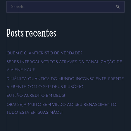
P
e
s
Posts recentes
q
u
QUEM É O ANTICRISTO DE VERDADE?
i
SERES INTERGALÁCTICOS ATRAVÉS DA CANALIZAÇÃO DE
s
VIVIENE KAUF
a
DINÂMICA QUÂNTICA DO MUNDO INCONSCIENTE: FRENTE
r
A FRENTE COM O SEU DEUS ILUSÓRIO.
p
EU NÃO ACREDITO EM DEUS!
o
OBA! SEJA MUITO BEM-VINDO AO SEU RENASCIMENTO!
r
TUDO ESTÁ EM SUAS MÃOS!
: