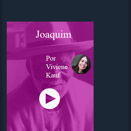
AS
LEIS
DINÂMICAS
DA
PROSPERIDADE:
MÉRITO
E
GRATIDÃO
NO
COTIDIANO.