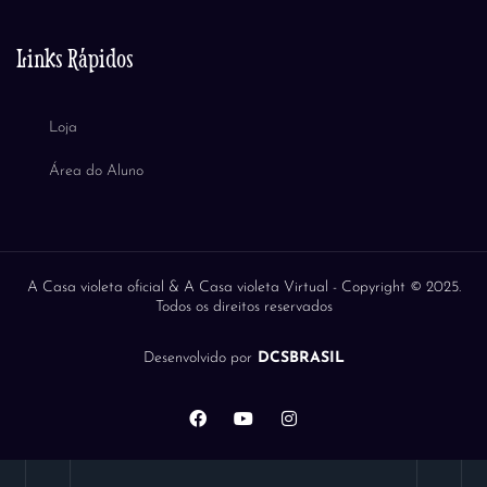
Links Rápidos
Loja
Área do Aluno
A Casa violeta oficial & A Casa violeta Virtual -
Copyright © 2025.
Todos os direitos reservados
Desenvolvido por
DCSBRASIL
F
Y
I
a
o
n
c
u
s
e
t
t
b
u
a