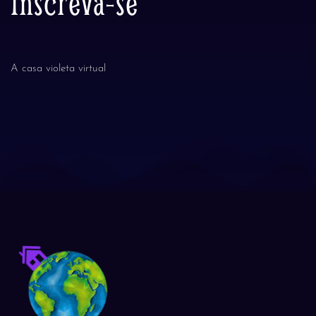
Inscreva-se
A casa violeta virtual