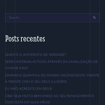
P
e
s
Posts recentes
q
u
QUEM É O ANTICRISTO DE VERDADE?
i
SERES INTERGALÁCTICOS ATRAVÉS DA CANALIZAÇÃO DE
s
VIVIENE KAUF
a
DINÂMICA QUÂNTICA DO MUNDO INCONSCIENTE: FRENTE
r
A FRENTE COM O SEU DEUS ILUSÓRIO.
p
EU NÃO ACREDITO EM DEUS!
o
OBA! SEJA MUITO BEM-VINDO AO SEU RENASCIMENTO!
r
TUDO ESTÁ EM SUAS MÃOS!