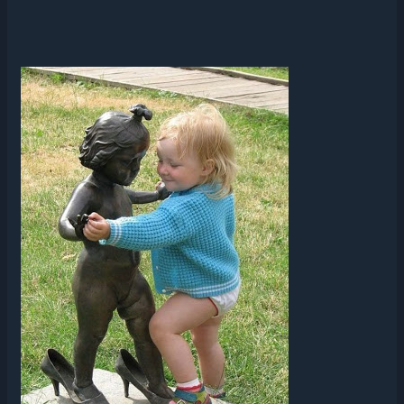
COMO
HARMONIZAR
O
SEU
LOCAL
DE
TRABALHO?
COMO
TER
UMA
CONVIVÊNCIA
BOA
COM
AS