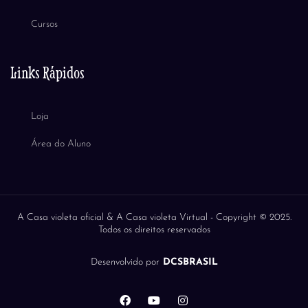
Cursos
Links Rápidos
Loja
Área do Aluno
A Casa violeta oficial & A Casa violeta Virtual -
Copyright © 2025.
Todos os direitos reservados
Desenvolvido por
DCSBRASIL
F
Y
I
a
o
n