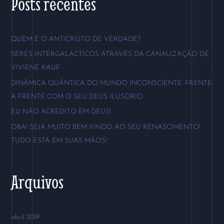
Posts recentes
q
u
QUEM É O ANTICRISTO DE VERDADE?
i
SERES INTERGALÁCTICOS ATRAVÉS DA CANALIZAÇÃO DE
s
VIVIENE KAUF
a
DINÂMICA QUÂNTICA DO MUNDO INCONSCIENTE: FRENTE
r
A FRENTE COM O SEU DEUS ILUSÓRIO.
p
EU NÃO ACREDITO EM DEUS!
o
OBA! SEJA MUITO BEM-VINDO AO SEU RENASCIMENTO!
r
TUDO ESTÁ EM SUAS MÃOS!
:
Arquivos
abril 2019