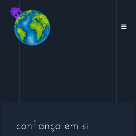
Ir
para
o
conteúdo
confiança em si