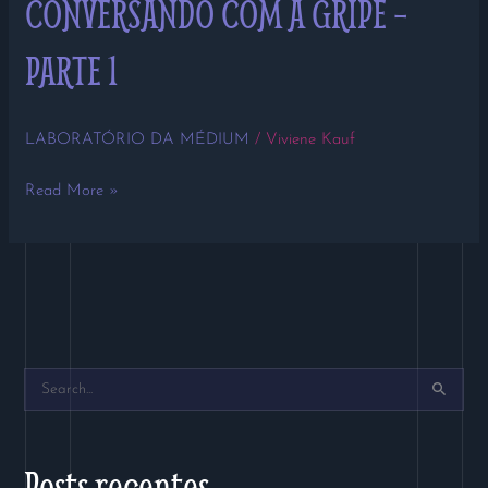
CONVERSANDO COM A GRIPE –
PARTE 1
LABORATÓRIO DA MÉDIUM
/
Viviene Kauf
Read More »
P
e
s
Posts recentes