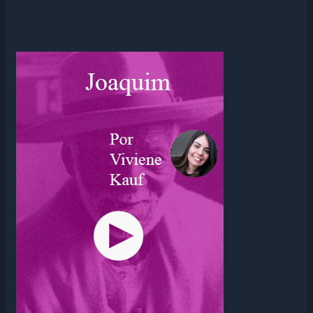
CONVERSANDO
COM
A
GRIPE
–
ÚLTIMA
PARTE