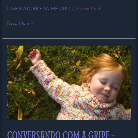
LABORATÓRIO DA MÉDIUM
/
Viviene Kauf
Read More »
CONVERSANDO
COM
A
GRIPE
–
PARTE
3
CONVERSANDO COM A GRIPE –