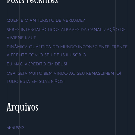
q
u
QUEM É O ANTICRISTO DE VERDADE?
i
SERES INTERGALÁCTICOS ATRAVÉS DA CANALIZAÇÃO DE
s
VIVIENE KAUF
a
DINÂMICA QUÂNTICA DO MUNDO INCONSCIENTE: FRENTE
r
A FRENTE COM O SEU DEUS ILUSÓRIO.
p
EU NÃO ACREDITO EM DEUS!
o
OBA! SEJA MUITO BEM-VINDO AO SEU RENASCIMENTO!
r
TUDO ESTÁ EM SUAS MÃOS!
:
Arquivos
abril 2019