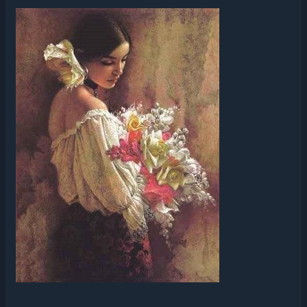
CONVERSANDO
COM
A
GRIPE
–
PARTE
1