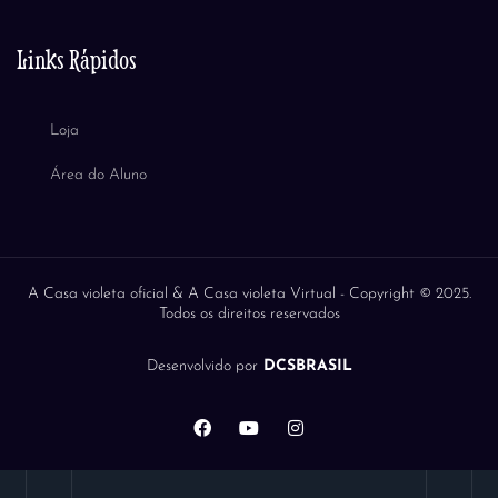
Links Rápidos
Loja
Área do Aluno
A Casa violeta oficial & A Casa violeta Virtual -
Copyright © 2025.
Todos os direitos reservados
Desenvolvido por
DCSBRASIL
F
Y
I
a
o
n
c
u
s
e
t
t
b
u
a