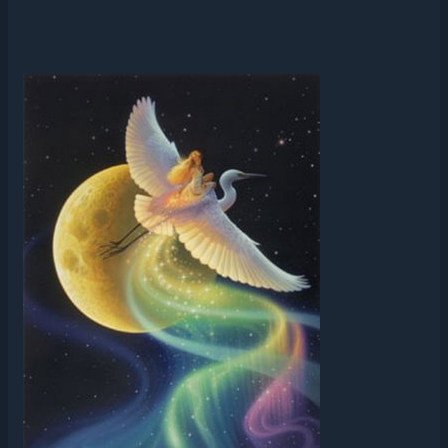
CONVERSANDO
COM
A
GRIPE
–
PARTE
4
–
(COMO
É
BOM
TRANSMUTAR)