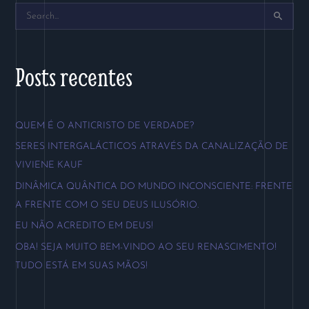
P
e
s
Posts recentes
q
u
QUEM É O ANTICRISTO DE VERDADE?
i
SERES INTERGALÁCTICOS ATRAVÉS DA CANALIZAÇÃO DE
s
VIVIENE KAUF
a
DINÂMICA QUÂNTICA DO MUNDO INCONSCIENTE: FRENTE
r
A FRENTE COM O SEU DEUS ILUSÓRIO.
p
EU NÃO ACREDITO EM DEUS!
o
OBA! SEJA MUITO BEM-VINDO AO SEU RENASCIMENTO!
r
TUDO ESTÁ EM SUAS MÃOS!
: