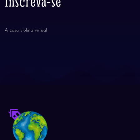
Inscreva-se
A casa violeta virtual