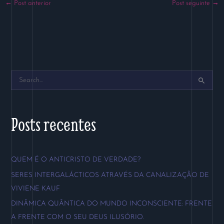
←
Post anterior
Post seguinte
→
P
e
s
Posts recentes
q
u
QUEM É O ANTICRISTO DE VERDADE?
i
SERES INTERGALÁCTICOS ATRAVÉS DA CANALIZAÇÃO DE
s
VIVIENE KAUF
a
DINÂMICA QUÂNTICA DO MUNDO INCONSCIENTE: FRENTE
r
A FRENTE COM O SEU DEUS ILUSÓRIO.