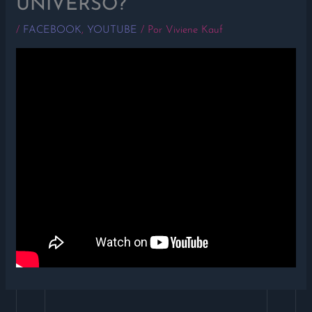
UNIVERSO?
/
FACEBOOK
,
YOUTUBE
/ Por
Viviene Kauf