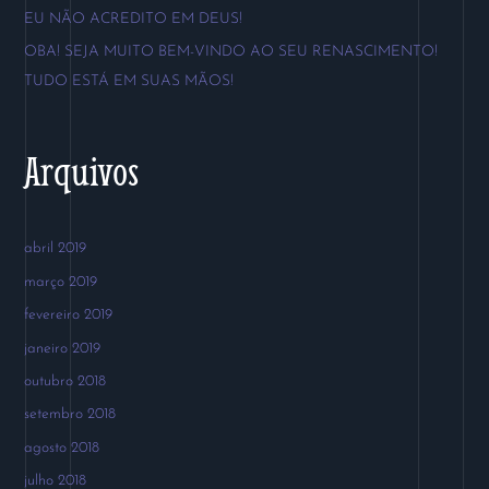
p
EU NÃO ACREDITO EM DEUS!
o
OBA! SEJA MUITO BEM-VINDO AO SEU RENASCIMENTO!
r
TUDO ESTÁ EM SUAS MÃOS!
:
Arquivos
abril 2019
março 2019
fevereiro 2019
janeiro 2019
outubro 2018
setembro 2018
agosto 2018
julho 2018