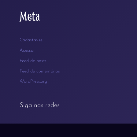
Meta
Cadastre-se
Acessar
Feed de posts
Feed de comentários
WordPress.org
Siga nas redes