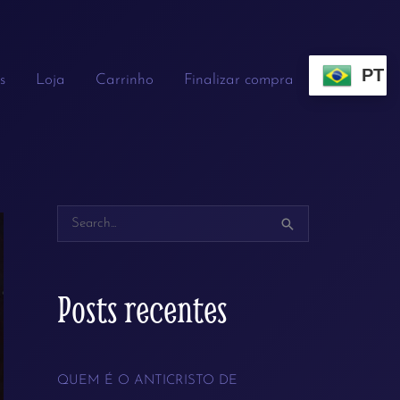
PT
s
Loja
Carrinho
Finalizar compra
P
e
s
Posts recentes
q
u
QUEM É O ANTICRISTO DE
i