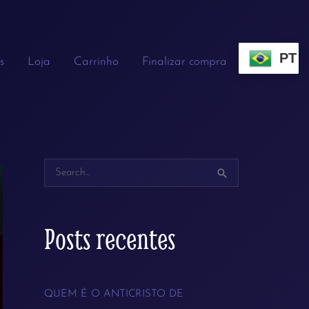
PT
s
Loja
Carrinho
Finalizar compra
P
e
s
Posts recentes
q
u
QUEM É O ANTICRISTO DE
i