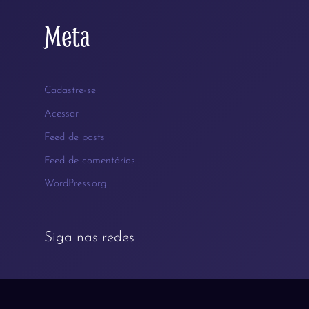
Meta
Cadastre-se
Acessar
Feed de posts
Feed de comentários
WordPress.org
Siga nas redes