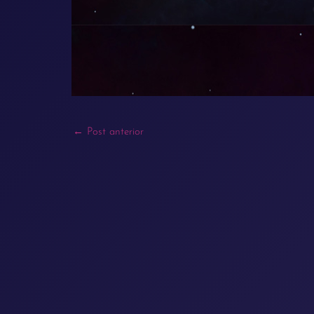
←
Post anterior