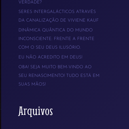
VERDADE?
s
SERES INTERGALÁCTICOS ATRAVÉS
a
DA CANALIZAÇÃO DE VIVIENE KAUF
r
DINÂMICA QUÂNTICA DO MUNDO
p
INCONSCIENTE: FRENTE A FRENTE
COM O SEU DEUS ILUSÓRIO.
o
EU NÃO ACREDITO EM DEUS!
r
OBA! SEJA MUITO BEM-VINDO AO
:
SEU RENASCIMENTO! TUDO ESTÁ EM
SUAS MÃOS!
Arquivos