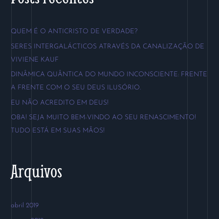
q
u
QUEM É O ANTICRISTO DE VERDADE?
i
SERES INTERGALÁCTICOS ATRAVÉS DA CANALIZAÇÃO DE
s
VIVIENE KAUF
a
DINÂMICA QUÂNTICA DO MUNDO INCONSCIENTE: FRENTE
r
A FRENTE COM O SEU DEUS ILUSÓRIO.
p
EU NÃO ACREDITO EM DEUS!
o
OBA! SEJA MUITO BEM-VINDO AO SEU RENASCIMENTO!
r
TUDO ESTÁ EM SUAS MÃOS!
:
Arquivos
abril 2019