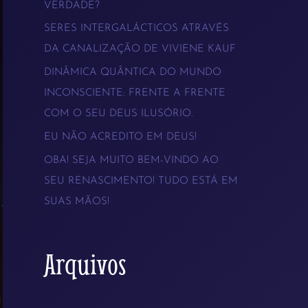
VERDADE?
s
SERES INTERGALÁCTICOS ATRAVÉS
a
DA CANALIZAÇÃO DE VIVIENE KAUF
r
DINÂMICA QUÂNTICA DO MUNDO
p
INCONSCIENTE: FRENTE A FRENTE
COM O SEU DEUS ILUSÓRIO.
o
EU NÃO ACREDITO EM DEUS!
r
OBA! SEJA MUITO BEM-VINDO AO
:
SEU RENASCIMENTO! TUDO ESTÁ EM
SUAS MÃOS!
Arquivos