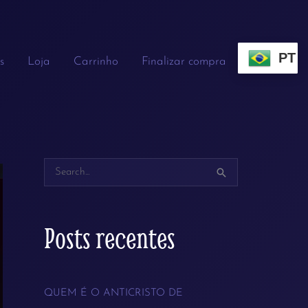
PT
s
Loja
Carrinho
Finalizar compra
P
e
s
Posts recentes
q
u
QUEM É O ANTICRISTO DE
i