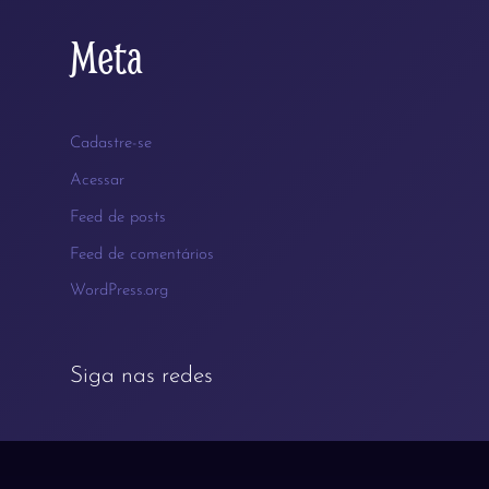
Meta
Cadastre-se
Acessar
Feed de posts
Feed de comentários
WordPress.org
Siga nas redes