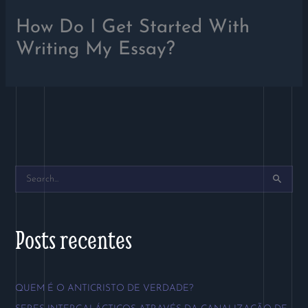
How Do I Get Started With
Writing My Essay?
P
e
s
Posts recentes
q
u
QUEM É O ANTICRISTO DE VERDADE?
i