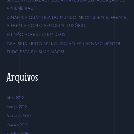
SERES INTERGALÁCTICOS ATRAVÉS DA CANALIZAÇÃO DE
s
VIVIENE KAUF
a
DINÂMICA QUÂNTICA DO MUNDO INCONSCIENTE: FRENTE
r
A FRENTE COM O SEU DEUS ILUSÓRIO.
p
EU NÃO ACREDITO EM DEUS!
o
OBA! SEJA MUITO BEM-VINDO AO SEU RENASCIMENTO!
r
TUDO ESTÁ EM SUAS MÃOS!
:
Arquivos
abril 2019
março 2019
fevereiro 2019
janeiro 2019