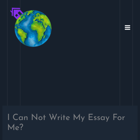
Ir
para
o
conteúdo
I Can Not Write My Essay For
Me?