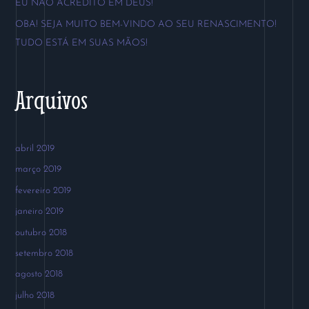
EU NÃO ACREDITO EM DEUS!
o
OBA! SEJA MUITO BEM-VINDO AO SEU RENASCIMENTO!
r
TUDO ESTÁ EM SUAS MÃOS!
:
Arquivos
abril 2019
março 2019
fevereiro 2019
janeiro 2019
outubro 2018
setembro 2018
agosto 2018
julho 2018