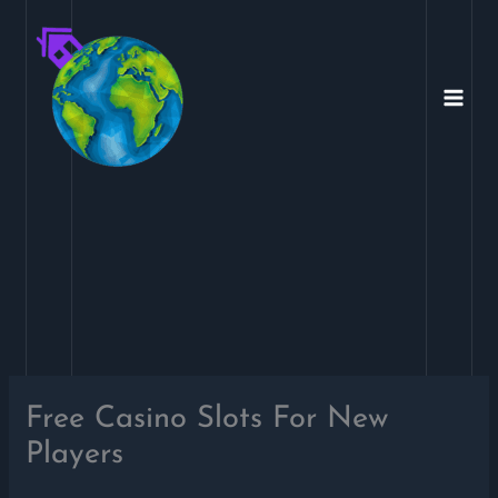
Ir
para
o
conteúdo
Free Casino Slots For New
Players