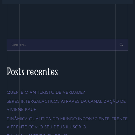
P
e
s
Posts recentes
q
u
QUEM É O ANTICRISTO DE VERDADE?
i
SERES INTERGALÁCTICOS ATRAVÉS DA CANALIZAÇÃO DE
s
VIVIENE KAUF
a
DINÂMICA QUÂNTICA DO MUNDO INCONSCIENTE: FRENTE
r
A FRENTE COM O SEU DEUS ILUSÓRIO.
p