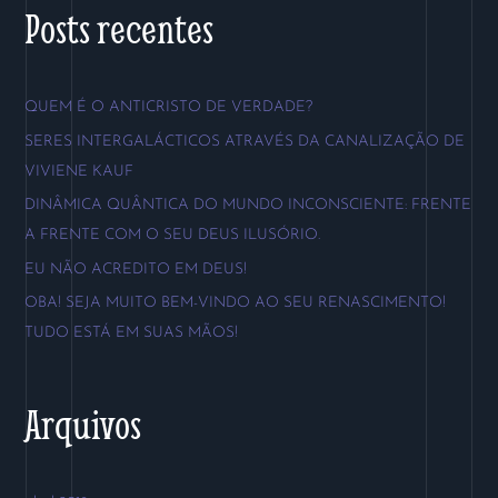
s
Posts recentes
q
u
QUEM É O ANTICRISTO DE VERDADE?
i
SERES INTERGALÁCTICOS ATRAVÉS DA CANALIZAÇÃO DE
s
VIVIENE KAUF
a
DINÂMICA QUÂNTICA DO MUNDO INCONSCIENTE: FRENTE
r
A FRENTE COM O SEU DEUS ILUSÓRIO.
p
EU NÃO ACREDITO EM DEUS!
o
OBA! SEJA MUITO BEM-VINDO AO SEU RENASCIMENTO!
r
TUDO ESTÁ EM SUAS MÃOS!
:
Arquivos