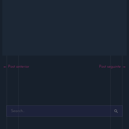
←
Post anterior
Post seguinte
→
P
e