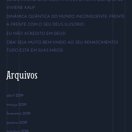
s
VIVIENE KAUF
a
DINÂMICA QUÂNTICA DO MUNDO INCONSCIENTE: FRENTE
r
A FRENTE COM O SEU DEUS ILUSÓRIO.
p
EU NÃO ACREDITO EM DEUS!
o
OBA! SEJA MUITO BEM-VINDO AO SEU RENASCIMENTO!
r
TUDO ESTÁ EM SUAS MÃOS!
:
Arquivos
abril 2019
março 2019
fevereiro 2019
janeiro 2019
outubro 2018