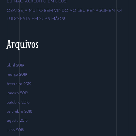
EU NÃO ACREDITO EM DEUS!
o
OBA! SEJA MUITO BEM-VINDO AO SEU RENASCIMENTO!
r
TUDO ESTÁ EM SUAS MÃOS!
:
Arquivos
abril 2019
março 2019
fevereiro 2019
janeiro 2019
outubro 2018
setembro 2018
agosto 2018
julho 2018