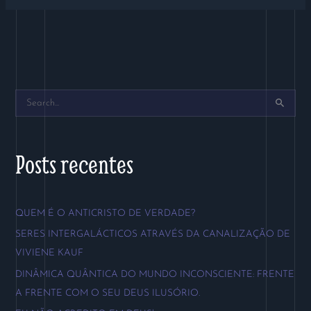
P
e
s
Posts recentes
q
u
QUEM É O ANTICRISTO DE VERDADE?
i
SERES INTERGALÁCTICOS ATRAVÉS DA CANALIZAÇÃO DE
s
VIVIENE KAUF
a
DINÂMICA QUÂNTICA DO MUNDO INCONSCIENTE: FRENTE
r
A FRENTE COM O SEU DEUS ILUSÓRIO.
p