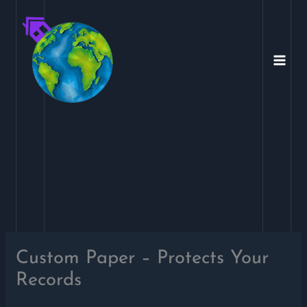
Ir
para
o
conteúdo
Custom Paper – Protects Your
Records