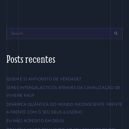
P
e
s
Posts recentes
q
u
QUEM É O ANTICRISTO DE VERDADE?
i
SERES INTERGALÁCTICOS ATRAVÉS DA CANALIZAÇÃO DE
s
VIVIENE KAUF
a
DINÂMICA QUÂNTICA DO MUNDO INCONSCIENTE: FRENTE
r
A FRENTE COM O SEU DEUS ILUSÓRIO.
p
EU NÃO ACREDITO EM DEUS!
o