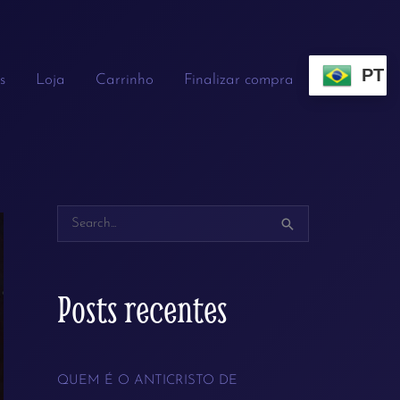
PT
s
Loja
Carrinho
Finalizar compra
P
e
s
Posts recentes
q
u
QUEM É O ANTICRISTO DE
i