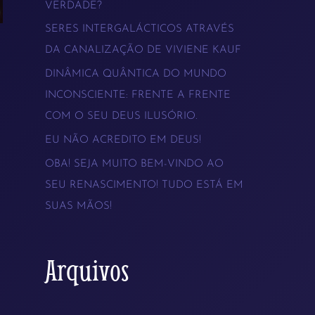
VERDADE?
s
SERES INTERGALÁCTICOS ATRAVÉS
a
DA CANALIZAÇÃO DE VIVIENE KAUF
r
DINÂMICA QUÂNTICA DO MUNDO
p
INCONSCIENTE: FRENTE A FRENTE
COM O SEU DEUS ILUSÓRIO.
o
EU NÃO ACREDITO EM DEUS!
r
OBA! SEJA MUITO BEM-VINDO AO
:
SEU RENASCIMENTO! TUDO ESTÁ EM
SUAS MÃOS!
Arquivos