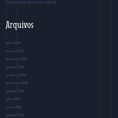
r
TUDO ESTÁ EM SUAS MÃOS!
:
Arquivos
abril 2019
março 2019
fevereiro 2019
janeiro 2019
outubro 2018
setembro 2018
agosto 2018
julho 2018
maio 2018
agosto 2016