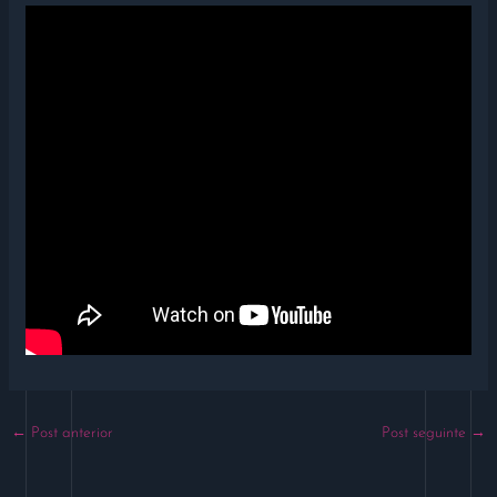
←
Post anterior
Post seguinte
→