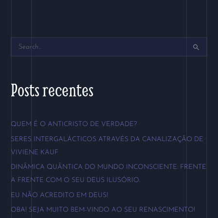
P
e
s
Posts recentes
q
u
QUEM É O ANTICRISTO DE VERDADE?
i
SERES INTERGALÁCTICOS ATRAVÉS DA CANALIZAÇÃO DE
s
VIVIENE KAUF
a
DINÂMICA QUÂNTICA DO MUNDO INCONSCIENTE: FRENTE
r
A FRENTE COM O SEU DEUS ILUSÓRIO.
p
EU NÃO ACREDITO EM DEUS!
o
OBA! SEJA MUITO BEM-VINDO AO SEU RENASCIMENTO!