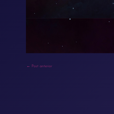
←
Post anterior