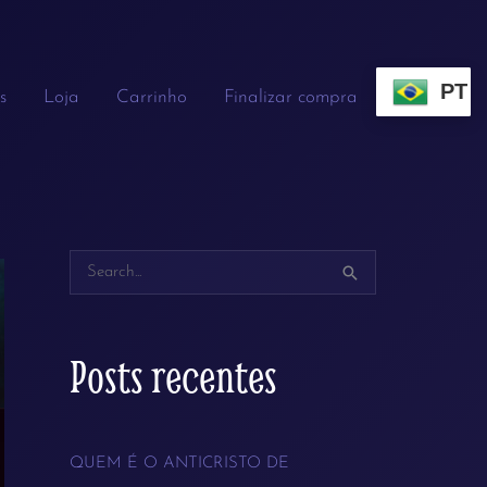
PT
s
Loja
Carrinho
Finalizar compra
P
e
s
Posts recentes
q
u
QUEM É O ANTICRISTO DE
i