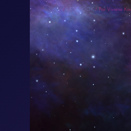
/
FACEBOOK
/ Por
Viviene Ka