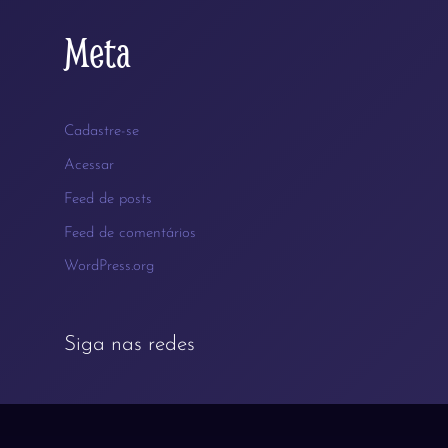
Meta
Cadastre-se
Acessar
Feed de posts
Feed de comentários
WordPress.org
Siga nas redes