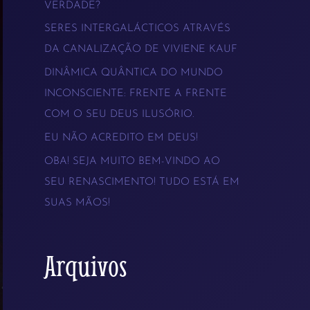
VERDADE?
s
SERES INTERGALÁCTICOS ATRAVÉS
a
DA CANALIZAÇÃO DE VIVIENE KAUF
r
DINÂMICA QUÂNTICA DO MUNDO
p
INCONSCIENTE: FRENTE A FRENTE
COM O SEU DEUS ILUSÓRIO.
o
EU NÃO ACREDITO EM DEUS!
r
OBA! SEJA MUITO BEM-VINDO AO
:
SEU RENASCIMENTO! TUDO ESTÁ EM
SUAS MÃOS!
Arquivos