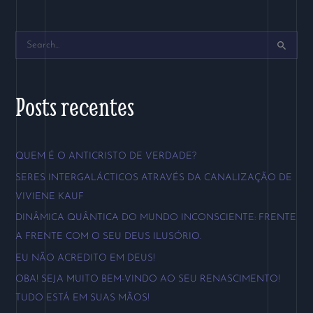
P
e
s
Posts recentes
q
u
QUEM É O ANTICRISTO DE VERDADE?
i
SERES INTERGALÁCTICOS ATRAVÉS DA CANALIZAÇÃO DE
s
VIVIENE KAUF
a
DINÂMICA QUÂNTICA DO MUNDO INCONSCIENTE: FRENTE
r
A FRENTE COM O SEU DEUS ILUSÓRIO.
p
EU NÃO ACREDITO EM DEUS!
o
OBA! SEJA MUITO BEM-VINDO AO SEU RENASCIMENTO!
r
TUDO ESTÁ EM SUAS MÃOS!