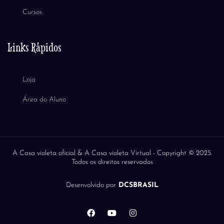
Cursos
Links Rápidos
Loja
Área do Aluno
A Casa violeta oficial & A Casa violeta Virtual -
Copyright © 2025.
Todos os direitos reservados
Desenvolvido por
DCSBRASIL
F
Y
I
a
o
n