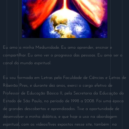
Eu amo a minha Mediunidade. Eu amo aprender, ensinar e
compartilhar. Eu amo ver o progresso das pessoas. Eu amo ser o
canal do mundo espiritual.
Eu sou formada em Letras pela Faculdade de Ciências e Letras de
Ribeirão Pires, e durante dez anos, exerci o cargo efetivo de
Professor de Educação Básica II, pela Secretaria da Educação do
Estado de São Paulo, no período de 1998 a 2008. Foi uma época
de grandes descobertas e aprendizados. Tive a oportunidade de
desenvolver a minha didática, e que hoje a uso na abordagem
espiritual, com os vídeos/lives expostos nesse site, também na