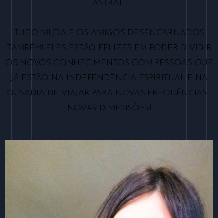
ASTRAL!
TUDO MUDA E OS AMIGOS DESENCARNADOS
TAMBÉM! ELES ESTÃO FELIZES EM PODER DIVIDIR
OS NOVOS CONHECIMENTOS COM PESSOAS QUE
JÁ ESTÃO NA INDEPENDÊNCIA ESPIRITUAL E NA
OUSADIA DE VIAJAR PARA NOVAS FREQUÊNCIAS…
NOVAS DIMENSÕES!