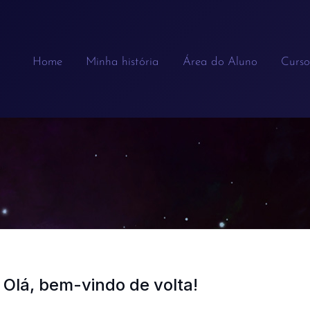
Home
Minha história
Área do Aluno
Curso
Olá, bem-vindo de volta!