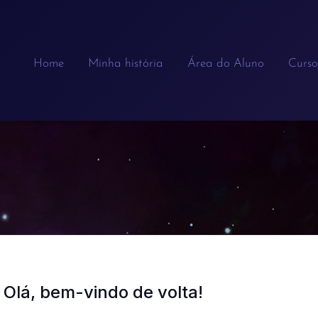
Home
Minha história
Área do Aluno
Curso
Olá, bem-vindo de volta!