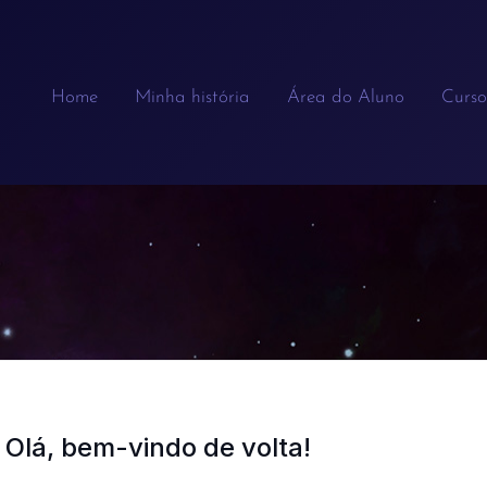
Home
Minha história
Área do Aluno
Curso
Olá, bem-vindo de volta!