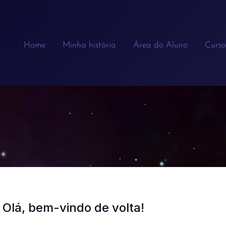
Home
Minha história
Área do Aluno
Curso
Olá, bem-vindo de volta!