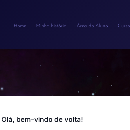
Home
Minha história
Área do Aluno
Curso
Olá, bem-vindo de volta!