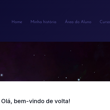
Home
Minha história
Área do Aluno
Curso
Olá, bem-vindo de volta!