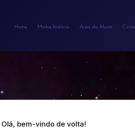
Home
Minha história
Área do Aluno
Curso
Olá, bem-vindo de volta!