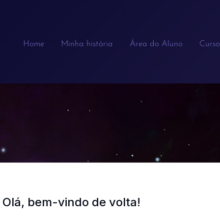
Home
Minha história
Área do Aluno
Curso
Olá, bem-vindo de volta!