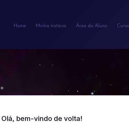
Home
Minha história
Área do Aluno
Curso
Olá, bem-vindo de volta!