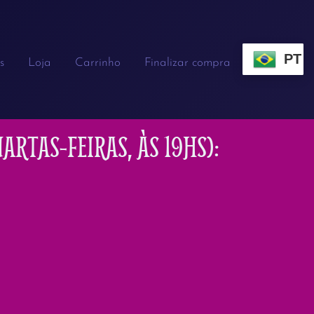
PT
s
Loja
Carrinho
Finalizar compra
RTAS-FEIRAS, ÀS 19HS):