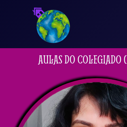
Ir
para
o
conteúdo
AULAS DO COLEGIADO (R