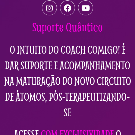
I
F
Y
n
a
o
s
c
u
Suporte Quântico
t
e
t
a
b
u
g
o
b
O INTUITO DO COACH COMIGO! É
r
o
e
a
k
DAR SUPORTE E ACOMPANHAMENTO
m
NA MATURAÇÃO DO NOVO CIRCUITO
DE ÁTOMOS, PÓS-TERAPEUTIZANDO-
SE
ACESSE
COM EXCLUSIVIDADE
O