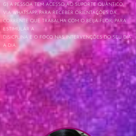
G) A PESSOA TEM ACESSO AO SUPORTE QUÂNTICO,
VIA WHATSAPP, PARA RECEBER ORIENTAÇÕES DA
CORRENTE QUE TRABALHA COM O BEIJA-FLOR, PARA
ESTIMULAR A
DISICPLINA E O FOCO NAS INTERVENÇÕES DO SEU DIA-
A-DIA.