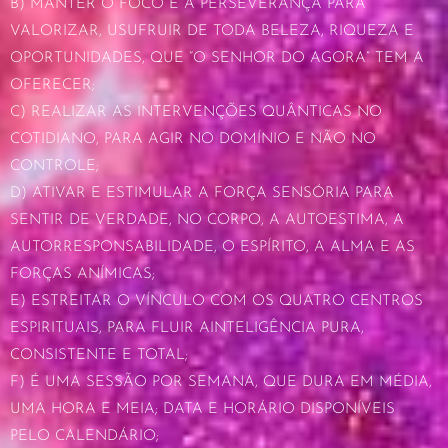
B) MANTER O FOCO E A PERSEVERANÇA PARA
VALORIZAR, USUFRUIR DE TODA BELEZA, RIQUEZA E
OPORTUNIDADES, QUE “O SENHOR DO AGORA” TEM A
OFERECER;
C) REALIZAR AS INTERVENÇÕES QUÂNTICAS NO
COTIDIANO, PARA AGIR NO DOMÍNIO E NÃO NO
CONTROLE;
D) ATIVAR E ESTIMULAR A FORÇA SENSÓRIA PARA
SENTIR DE VERDADE, NO CORPO, A AUTOESTIMA, A
AUTORRESPONSABILIDADE, O ESPÍRITO, A ALMA E AS
FORÇAS ANÍMICAS;
E) ESTREITAR O VÍNCULO COM OS QUATRO CENTROS
ESPIRITUAIS, PARA FLUIR AINTELIGÊNCIA PURA,
CONSISTENTE E TOTAL;
F) É UMA SESSÃO POR SEMANA, QUE DURA EM MÉDIA,
UMA HORA E MEIA; DATA E HORÁRIO DISPONÍVEIS
PELO CALENDÁRIO;