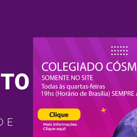
,
O E