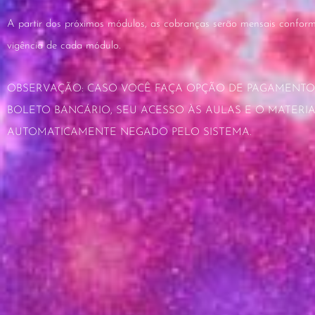
A partir dos próximos módulos, as cobranças serão mensais confo
vigência de cada módulo.
OBSERVAÇÃO: CASO VOCÊ FAÇA OPÇÃO DE PAGAMENTO
BOLETO BANCÁRIO, SEU ACESSO ÀS AULAS E O MATERIA
AUTOMATICAMENTE NEGADO PELO SISTEMA.