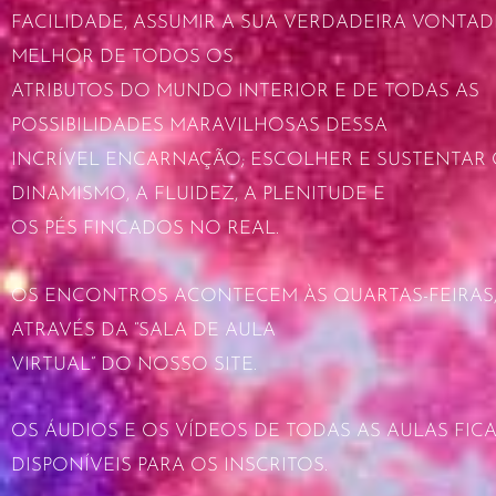
FACILIDADE, ASSUMIR A SUA VERDADEIRA VONTAD
MELHOR DE TODOS OS
ATRIBUTOS DO MUNDO INTERIOR E DE TODAS AS
POSSIBILIDADES MARAVILHOSAS DESSA
INCRÍVEL ENCARNAÇÃO; ESCOLHER E SUSTENTAR
DINAMISMO, A FLUIDEZ, A PLENITUDE E
OS PÉS FINCADOS NO REAL.
OS ENCONTROS ACONTECEM ÀS QUARTAS-FEIRAS, 
ATRAVÉS DA “SALA DE AULA
VIRTUAL” DO NOSSO SITE.
OS ÁUDIOS E OS VÍDEOS DE TODAS AS AULAS FIC
DISPONÍVEIS PARA OS INSCRITOS.