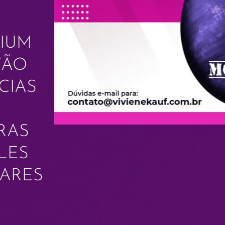
IUM
TÃO
CIAS
RAS
LES
GARES