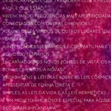
DESENCARNADOS, QUE TRABALHAM COM A MÉDIU
KAUF, E QUE ESTÃO
VIVENCIANDO FREQUÊNCIAS MAIS APERFEIÇOADA
CONECTADOS COM OUTRAS DIMENSÕES;
ALGUNS DELES VINDOS DE OUTROS LUGARES (O
PLANETAS).
A INTENÇÃO DESSES AMIGOS É COMPARTILHAR E 
CONOSCO (ESPÍRITOS
ENCARNADOS) OS NOVOS PONTOS DE VISTA, OS 
CONHECIMENTOS, A NOVAS
ABORDAGENS E LEITURAS SOBRE AS LEIS CÓSMICA
APRESENTAR DE FORMA DIRETA E
SIMPLES, AS LEIS DA VIDA E AS LEIS HERMÉTICAS.
É UM PROJETO AMOROSO E ESPECIAL PARA AQUEL
DECIDIRAM IMPLANTAR A