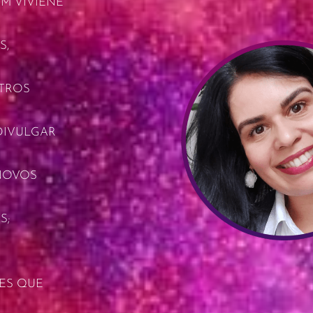
M VIVIENE
S,
UTROS
DIVULGAR
NOVOS
S;
ES QUE