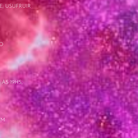
E; USUFRUIR
 O
ÀS 19HS,
AM