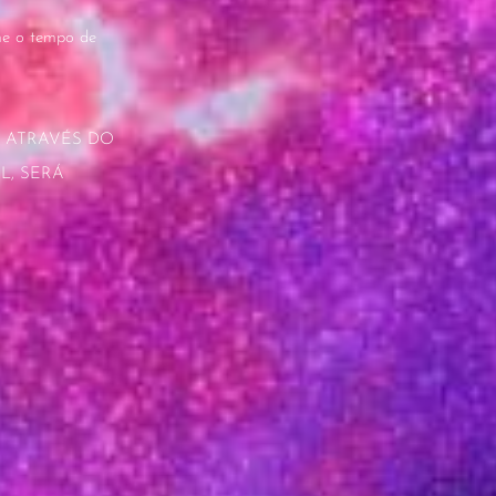
rme o tempo de
 ATRAVÉS DO
L, SERÁ