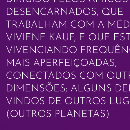
DESENCARNADOS, QUE
TRABALHAM COM A MÉD
VIVIENE KAUF, E QUE ES
VIVENCIANDO FREQUÊN
MAIS APERFEIÇOADAS,
CONECTADOS COM OUT
DIMENSÕES; ALGUNS DE
VINDOS DE OUTROS LU
(OUTROS PLANETAS)