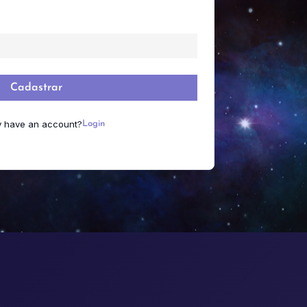
a
Cadastrar
y have an account?
Login