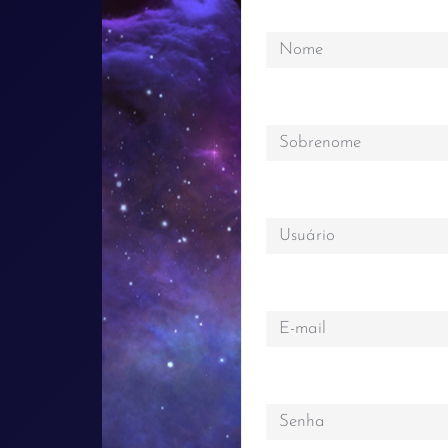
Nome
Sobrenome
Usuário
E-mail
Senha