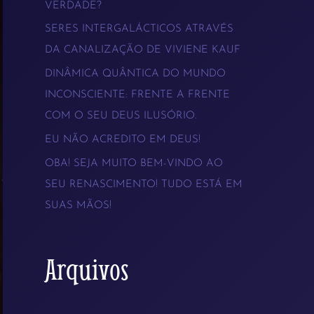
VERDADE?
s
SERES INTERGALÁCTICOS ATRAVÉS
a
DA CANALIZAÇÃO DE VIVIENE KAUF
r
DINÂMICA QUÂNTICA DO MUNDO
p
INCONSCIENTE: FRENTE A FRENTE
COM O SEU DEUS ILUSÓRIO.
o
EU NÃO ACREDITO EM DEUS!
r
OBA! SEJA MUITO BEM-VINDO AO
:
SEU RENASCIMENTO! TUDO ESTÁ EM
SUAS MÃOS!
Arquivos