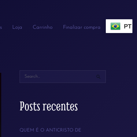
PT
s
Loja
Carrinho
Finalizar compra
P
e
s
Posts recentes
q
u
QUEM É O ANTICRISTO DE
i