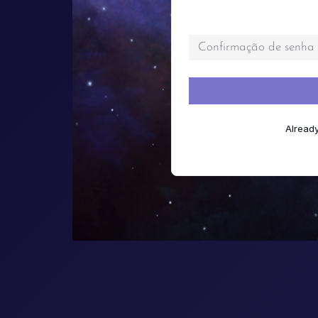
Confirmação de senh
Alread