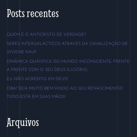
s
Posts recentes
q
u
QUEM É O ANTICRISTO DE VERDADE?
i
SERES INTERGALÁCTICOS ATRAVÉS DA CANALIZAÇÃO DE
s
VIVIENE KAUF
a
DINÂMICA QUÂNTICA DO MUNDO INCONSCIENTE: FRENTE
r
A FRENTE COM O SEU DEUS ILUSÓRIO.
p
EU NÃO ACREDITO EM DEUS!
o
OBA! SEJA MUITO BEM-VINDO AO SEU RENASCIMENTO!
r
TUDO ESTÁ EM SUAS MÃOS!
:
Arquivos