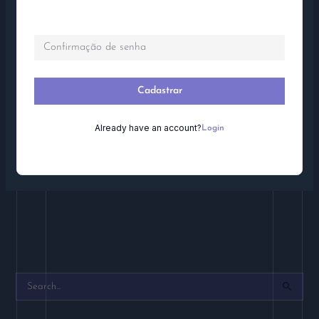
Confirmação de senha
Cadastrar
Already have an account?
Login
P
e